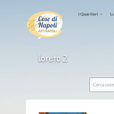
I Quartieri
Lu
loreto 2