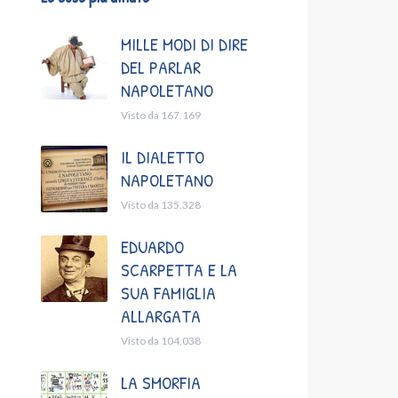
MILLE MODI DI DIRE
DEL PARLAR
NAPOLETANO
Visto da 167.169
IL DIALETTO
NAPOLETANO
Visto da 135.328
EDUARDO
SCARPETTA E LA
SUA FAMIGLIA
ALLARGATA
Visto da 104.038
LA SMORFIA