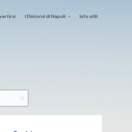
vertirsi
I Dintorni di Napoli
Info utili