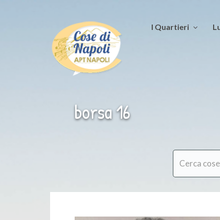
I Quartieri
Lu
borsa 16