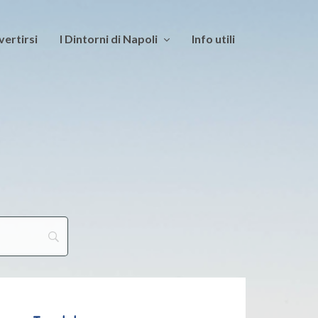
vertirsi
I Dintorni di Napoli
Info utili