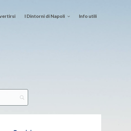
vertirsi
I Dintorni di Napoli
Info utili