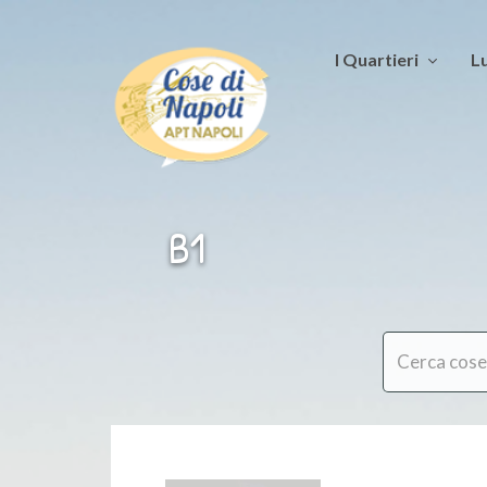
I Quartieri
Lu
B1