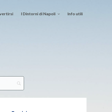
vertirsi
I Dintorni di Napoli
Info utili