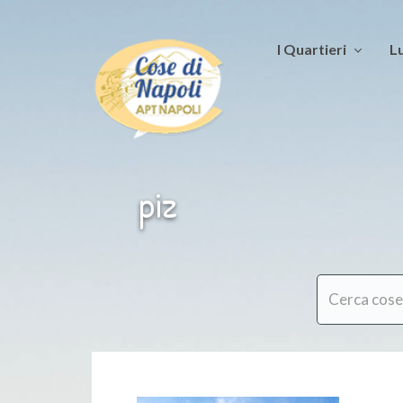
I Quartieri
Lu
piz