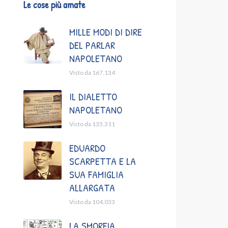
Le cose più amate
MILLE MODI DI DIRE
DEL PARLAR
NAPOLETANO
Visto da 167.134
IL DIALETTO
NAPOLETANO
Visto da 135.311
EDUARDO
SCARPETTA E LA
SUA FAMIGLIA
ALLARGATA
Visto da 104.033
LA SMORFIA