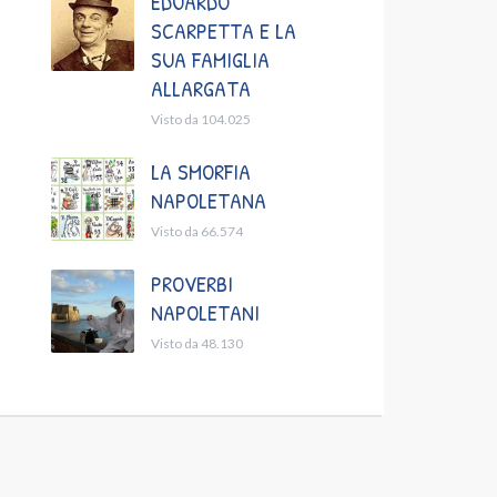
EDUARDO
SCARPETTA E LA
SUA FAMIGLIA
ALLARGATA
Visto da 104.025
LA SMORFIA
NAPOLETANA
Visto da 66.574
PROVERBI
NAPOLETANI
Visto da 48.130