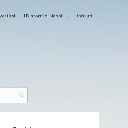
vertirsi
I Dintorni di Napoli
Info utili