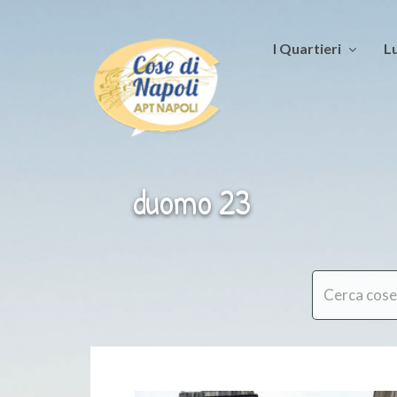
I Quartieri
Lu
duomo 23