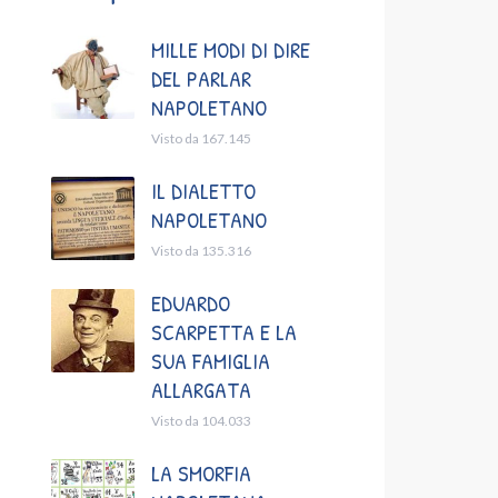
MILLE MODI DI DIRE
DEL PARLAR
NAPOLETANO
Visto da 167.145
IL DIALETTO
NAPOLETANO
Visto da 135.316
EDUARDO
SCARPETTA E LA
SUA FAMIGLIA
ALLARGATA
Visto da 104.033
LA SMORFIA