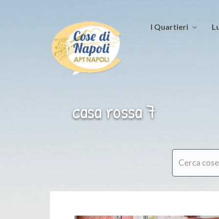
I Quartieri
Lu
casa rossa 7