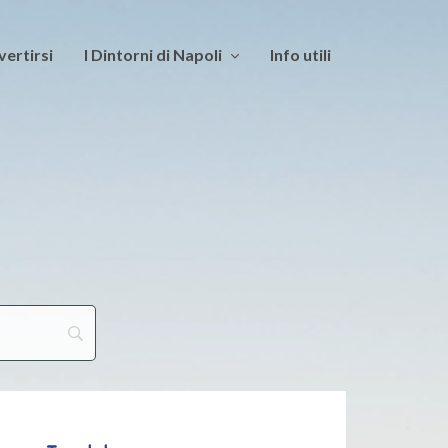
vertirsi
I Dintorni di Napoli
Info utili