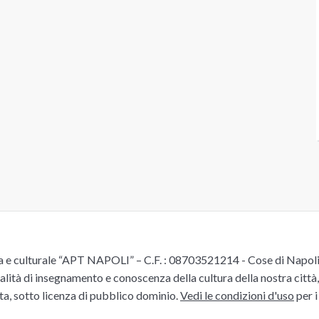
e culturale “APT NAPOLI” – C.F. : 08703521214 - Cose di Napoli è 
alità di insegnamento e conoscenza della cultura della nostra città, 
ita, sotto licenza di pubblico dominio.
Vedi le condizioni d'uso
per i