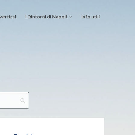
vertirsi
I Dintorni di Napoli
Info utili