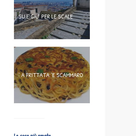
SU E GIU’ PER LE SCALE
‘ A FRITTATA ‘E SCAMMARO
Le cose più amate