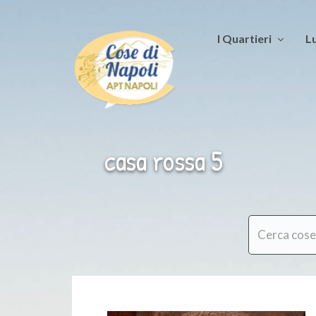
I Quartieri
Lu
casa rossa 5