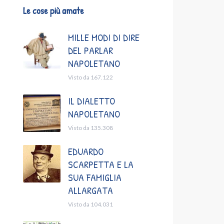
Le cose più amate
MILLE MODI DI DIRE
DEL PARLAR
NAPOLETANO
Visto da 167.122
IL DIALETTO
NAPOLETANO
Visto da 135.308
EDUARDO
SCARPETTA E LA
SUA FAMIGLIA
ALLARGATA
Visto da 104.031