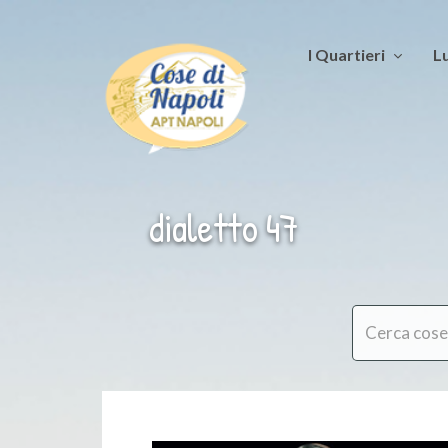
I Quartieri
Lu
dialetto 47