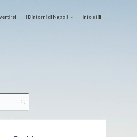
vertirsi
I Dintorni di Napoli
Info utili