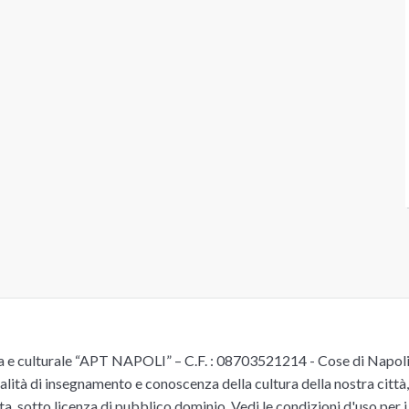
e culturale “APT NAPOLI” – C.F. : 08703521214 - Cose di Napoli è 
alità di insegnamento e conoscenza della cultura della nostra città, 
ita, sotto licenza di pubblico dominio.
Vedi le condizioni d'uso
per i