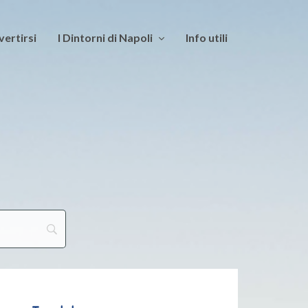
vertirsi
I Dintorni di Napoli
Info utili