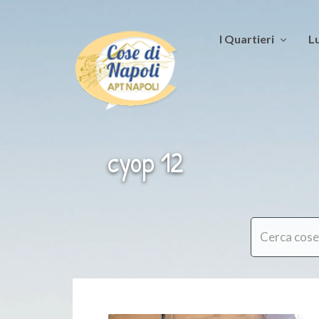
I Quartieri
Lu
cyop 12