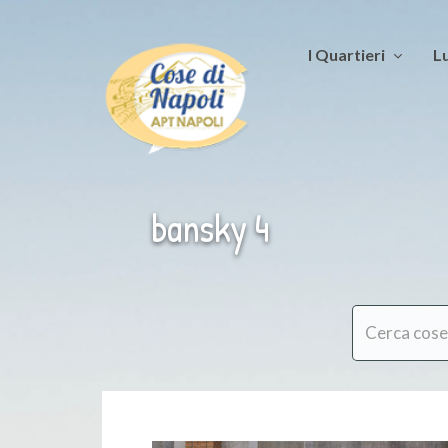
I Quartieri
Lu
bansky 4