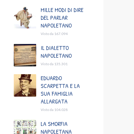
MILLE MODI DI DIRE
DEL PARLAR
NAPOLETANO
Visto da 167.094
IL DIALETTO
NAPOLETANO
Visto da 135.301
EDUARDO
SCARPETTA E LA
SUA FAMIGLIA
ALLARGATA
Visto da 104.028
LA SMORFIA
NAPOLETANA