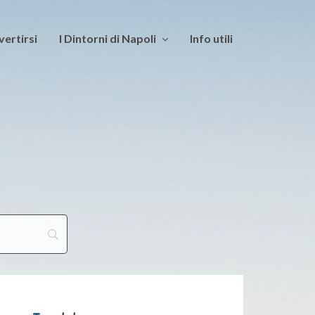
vertirsi
I Dintorni di Napoli
Info utili