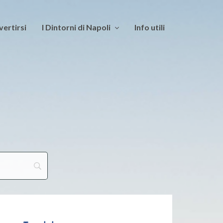
vertirsi
I Dintorni di Napoli
Info utili