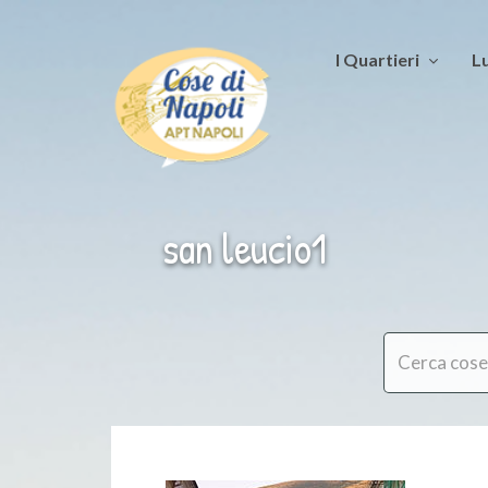
I Quartieri
Lu
san leucio1