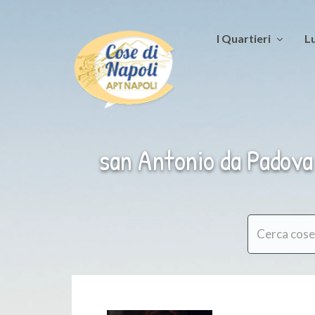
I Quartieri
Lu
san Antonio da Padova