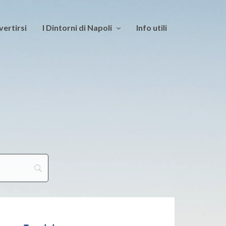
vertirsi
I Dintorni di Napoli
Info utili