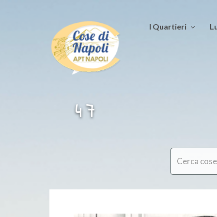
I Quartieri
Lu
4 7