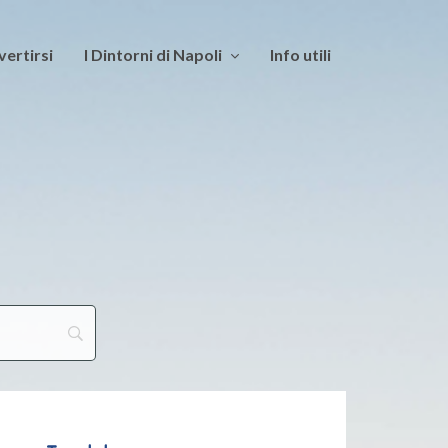
vertirsi
I Dintorni di Napoli
Info utili