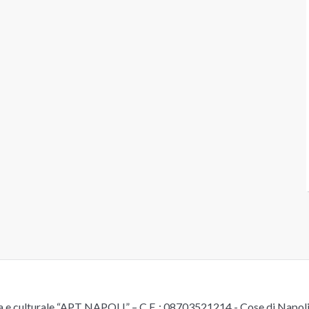
e culturale “APT NAPOLI” – C.F. : 08703521214 - Cose di Napoli è 