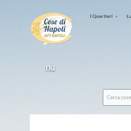
I Quartieri
Lu
nu