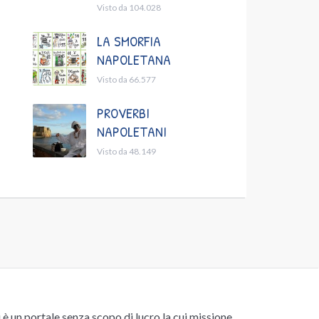
Visto da 104.028
LA SMORFIA
NAPOLETANA
Visto da 66.577
PROVERBI
NAPOLETANI
Visto da 48.149
un portale senza scopo di lucro la cui missione