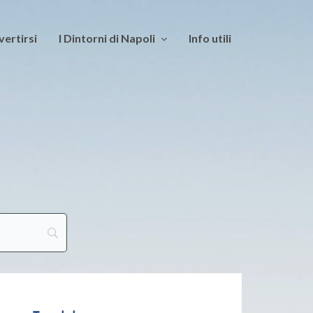
vertirsi
I Dintorni di Napoli
Info utili