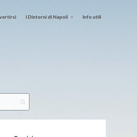
vertirsi
I Dintorni di Napoli
Info utili