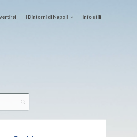
vertirsi
I Dintorni di Napoli
Info utili