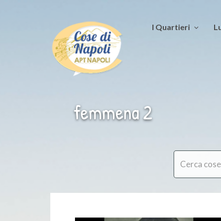
I Quartieri
Lu
femmena 2