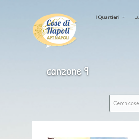
I Quartieri
Lu
canzone 9