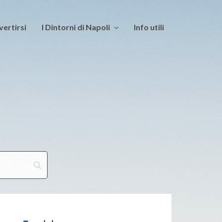
vertirsi
I Dintorni di Napoli
Info utili