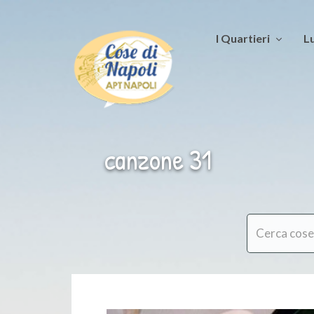
I Quartieri
Lu
canzone 31