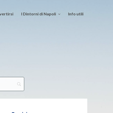
vertirsi
I Dintorni di Napoli
Info utili