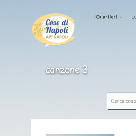
I Quartieri
Lu
canzone 3