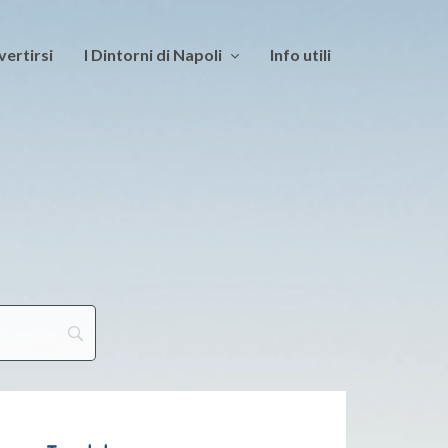
vertirsi
I Dintorni di Napoli
Info utili