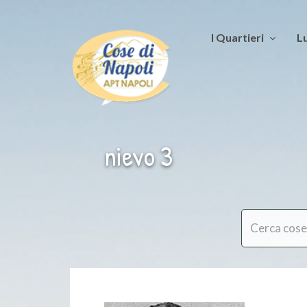
I Quartieri
Lu
nievo 3