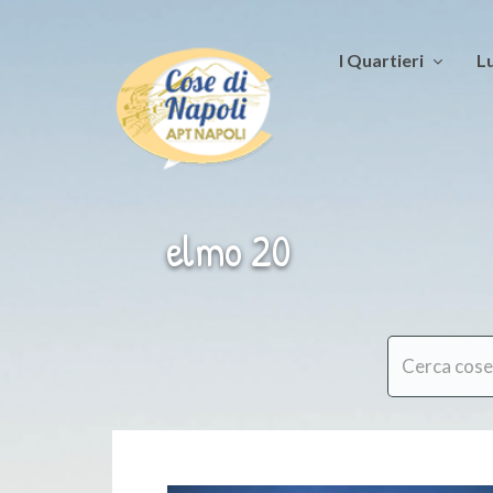
I Quartieri
Lu
elmo 20