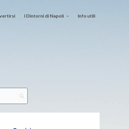
vertirsi
I Dintorni di Napoli
Info utili