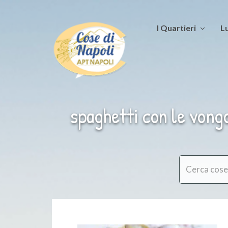
I Quartieri
Lu
spaghetti con le vongo