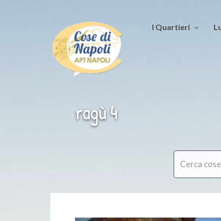
I Quartieri
Lu
ragù 4