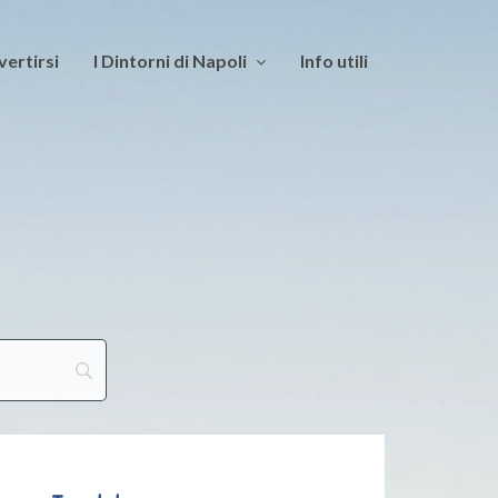
vertirsi
I Dintorni di Napoli
Info utili