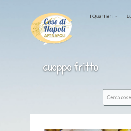
I Quartieri
Lu
cuoppo fritto