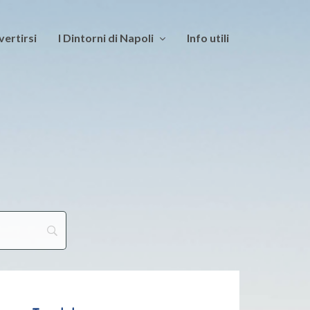
vertirsi
I Dintorni di Napoli
Info utili