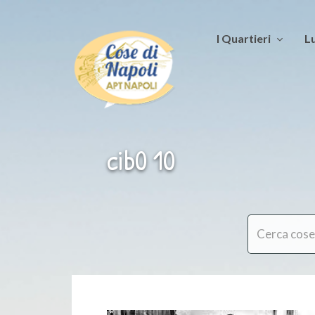
I Quartieri
Lu
cib0 10