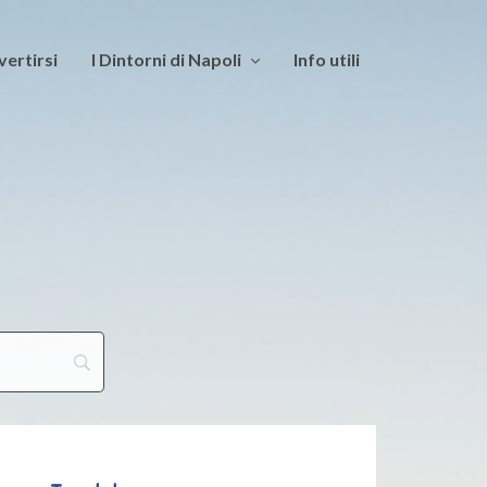
vertirsi
I Dintorni di Napoli
Info utili