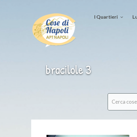
I Quartieri
Lu
bracilole 3