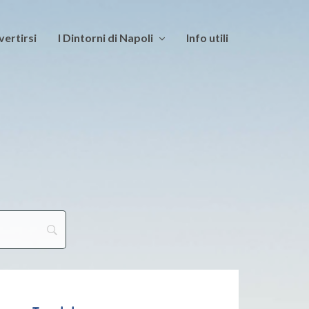
vertirsi
I Dintorni di Napoli
Info utili