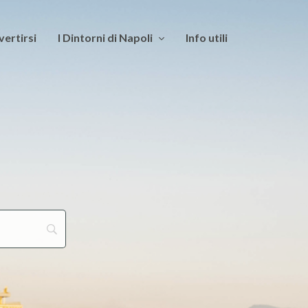
vertirsi
I Dintorni di Napoli
Info utili