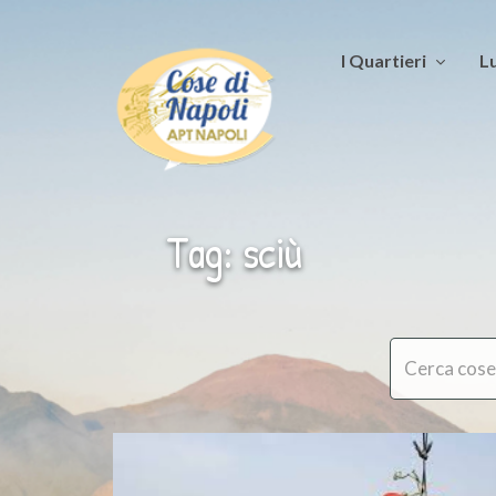
I Quartieri
Lu
Tag: sciù