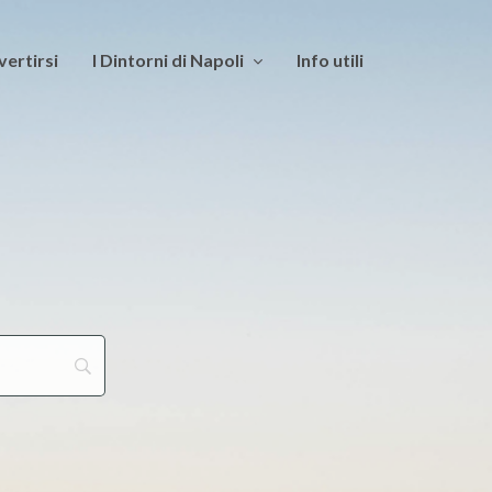
vertirsi
I Dintorni di Napoli
Info utili