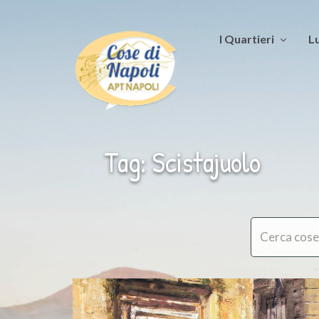
I Quartieri
Lu
Tag: Scistajuolo