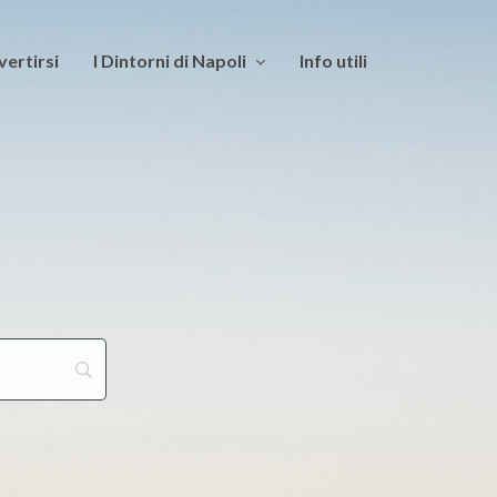
vertirsi
I Dintorni di Napoli
Info utili