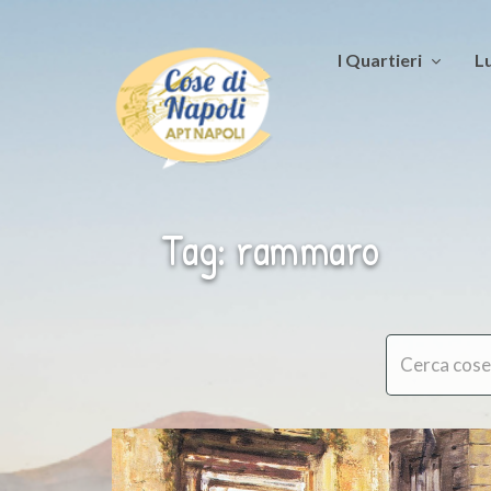
I Quartieri
Lu
Tag: rammaro