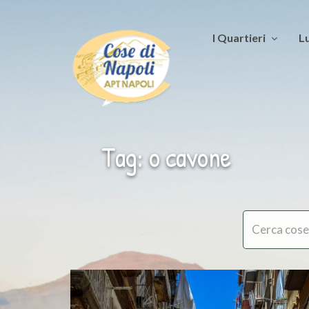
I Quartieri
Lu
Tag: o cavone