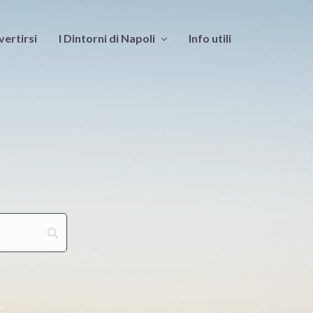
vertirsi
I Dintorni di Napoli
Info utili