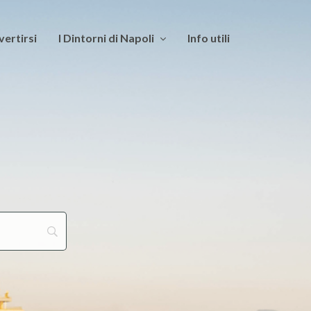
vertirsi
I Dintorni di Napoli
Info utili