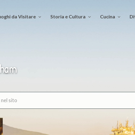
oghi da Visitare
Storia e Cultura
Cucina
Di
gham