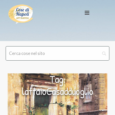
Tag:
lattaioCasadduoglio