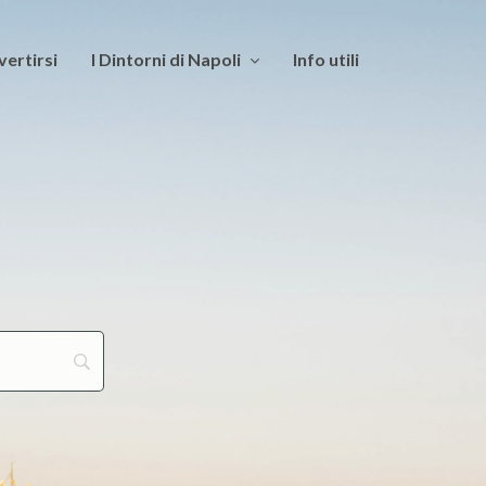
vertirsi
I Dintorni di Napoli
Info utili