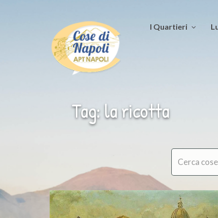
I Quartieri
Lu
Tag: la ricotta