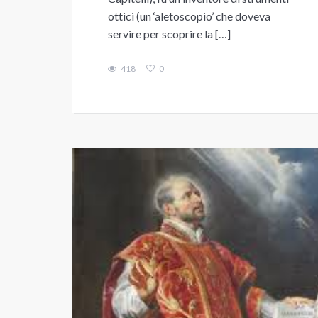
ottici (un ‘aletoscopio’ che doveva
servire per scoprire la […]
418
0