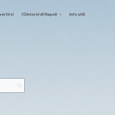
vertirsi
I Dintorni di Napoli
Info utili