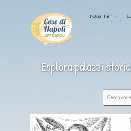
I Quartieri
Lu
Esplora:palazzi storic