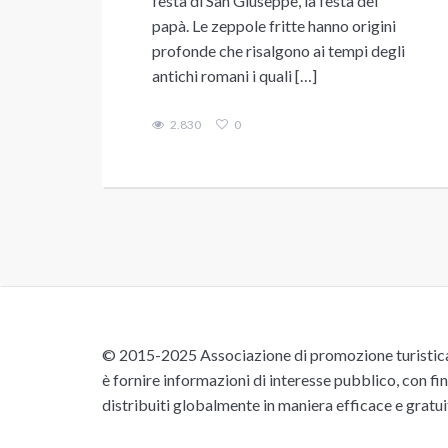
festa di San Giuseppe, la festa del
papà. Le zeppole fritte hanno origini
profonde che risalgono ai tempi degli
antichi romani i quali […]
2.830
0
© 2015-2025 Associazione di promozione turistica 
è fornire informazioni di interesse pubblico, con fin
distribuiti globalmente in maniera efficace e gratu