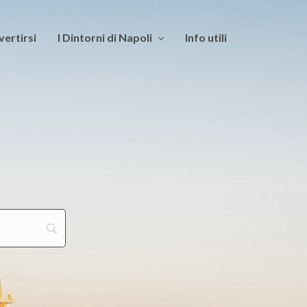
vertirsi
I Dintorni di Napoli
Info utili