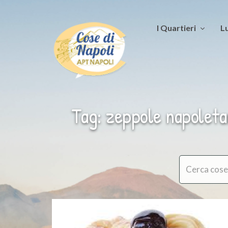
I Quartieri
Lu
Tag: zeppole napolet