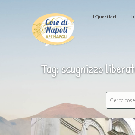
I Quartieri
Lu
Tag: scugnizzo liberat