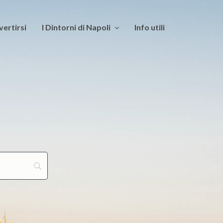
vertirsi
I Dintorni di Napoli
Info utili