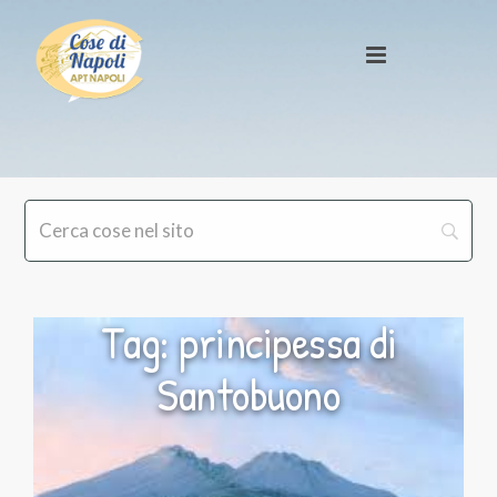
Tag: principessa di
Santobuono