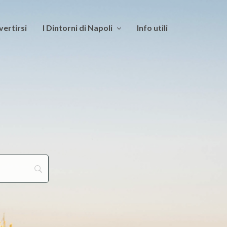
vertirsi
I Dintorni di Napoli
Info utili