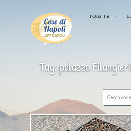
I Quartieri
Lu
Tag: palazzo Filangieri