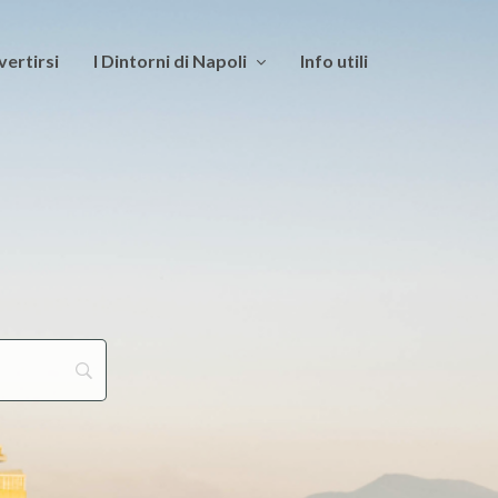
vertirsi
I Dintorni di Napoli
Info utili