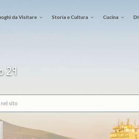
oghi da Visitare
Storia e Cultura
Cucina
Di
o 29