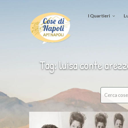
I Quartieri
Lu
Tag: luisa conte arezz