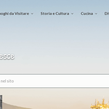
oghi da Visitare
Storia e Cultura
Cucina
Di
pesce