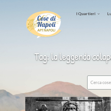
I Quartieri
Lu
Tag: la leggenda cola