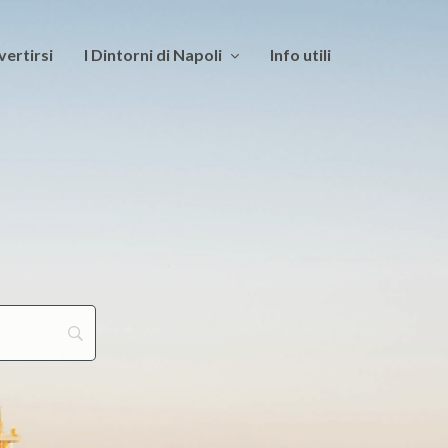
vertirsi
I Dintorni di Napoli
Info utili