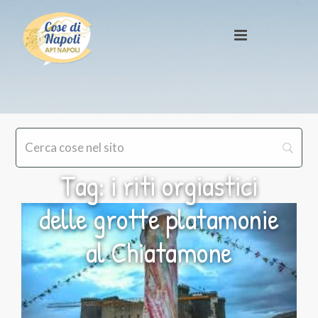
Tag: i riti orgiastici
delle grotte platamonie
al Chiatamone