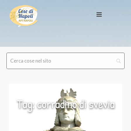
Tag: corradino di svevia