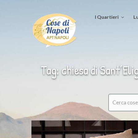
I Quartieri
Lu
Tag: chiesa di Sant’Elig