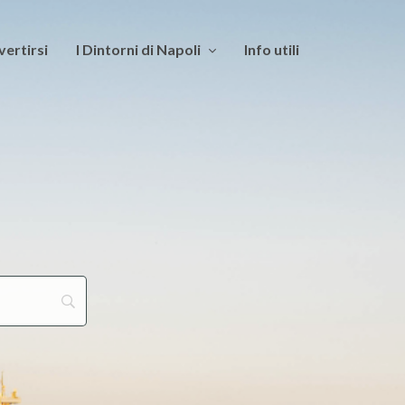
vertirsi
I Dintorni di Napoli
Info utili