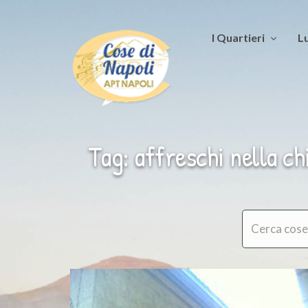
I Quartieri
Lu
Tag: affreschi nella ch