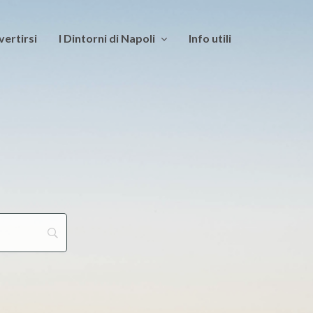
vertirsi
I Dintorni di Napoli
Info utili