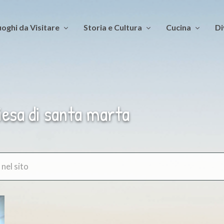
oghi da Visitare
Storia e Cultura
Cucina
Di
iesa di santa marta